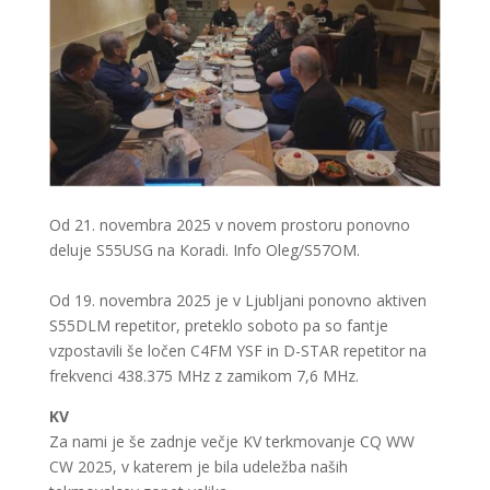
Od 21. novembra 2025 v novem prostoru ponovno
deluje S55USG na Koradi. Info Oleg/S57OM.
Od 19. novembra 2025 je v Ljubljani ponovno aktiven
S55DLM repetitor, preteklo soboto pa so fantje
vzpostavili še ločen C4FM YSF in D-STAR repetitor na
frekvenci 438.375 MHz z zamikom 7,6 MHz.
KV
Za nami je še zadnje večje KV terkmovanje CQ WW
CW 2025, v katerem je bila udeležba naših