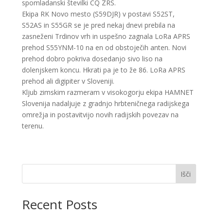
spomladanski številki CQ ZRS.
Ekipa RK Novo mesto (S59DJR) v postavi S52ST,
S52AS in S55GR se je pred nekaj dnevi prebila na
zasneženi Trdinov vrh in uspešno zagnala LoRa APRS
prehod S55YNM-10 na en od obstoječih anten. Novi
prehod dobro pokriva dosedanjo sivo liso na
dolenjskem koncu. Hkrati pa je to že 86. LoRa APRS
prehod ali digipiter v Sloveniji.
Kljub zimskim razmeram v visokogorju ekipa HAMNET
Slovenija nadaljuje z gradnjo hrbteničnega radijskega
omrežja in postavitvijo novih radijskih povezav na
terenu.
Išči
Recent Posts