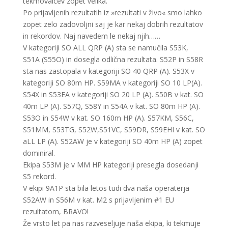
tekmovalcev zopet velika.
Po prijavljenih rezultatih iz »rezultati v živo« smo lahko
zopet zelo zadovoljni saj je kar nekaj dobrih rezultatov
in rekordov. Naj navedem le nekaj njih……
V kategoriji SO ALL QRP (A) sta se namučila S53K,
S51A (S55O) in dosegla odlična rezultata. S52P in S58R
sta nas zastopala v kategoriji SO 40 QRP (A). S53X v
kategoriji SO 80m HP. S59MA v kategoriji SO 10 LP(A).
S54X in S53EA v kategoriji SO 20 LP (A). S50B v kat. SO
40m LP (A). S57Q, S58Y in S54A v kat. SO 80m HP (A).
S53O in S54W v kat. SO 160m HP (A). S57KM, S56C,
S51MM, S53TG, S52W,S51VC, S59DR, S59EHI v kat. SO
aLL LP (A). S52AW je v kategoriji SO 40m HP (A) zopet
dominiral.
Ekipa S53M je v MM HP kategoriji presegla dosedanji
S5 rekord.
V ekipi 9A1P sta bila letos tudi dva naša operaterja
S52AW in S56M v kat. M2 s prijavljenim #1 EU
rezultatom, BRAVO!
Že vrsto let pa nas razveseljuje naša ekipa, ki tekmuje