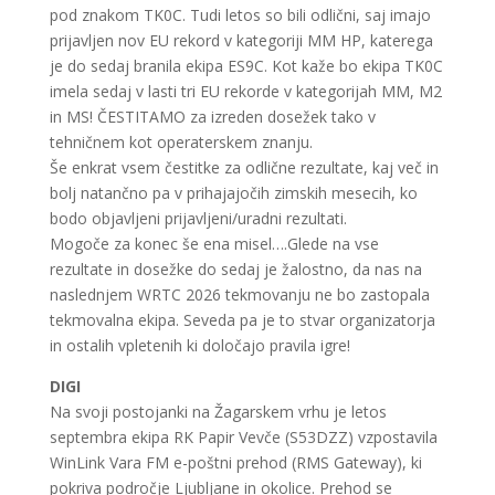
pod znakom TK0C. Tudi letos so bili odlični, saj imajo
prijavljen nov EU rekord v kategoriji MM HP, katerega
je do sedaj branila ekipa ES9C. Kot kaže bo ekipa TK0C
imela sedaj v lasti tri EU rekorde v kategorijah MM, M2
in MS! ČESTITAMO za izreden dosežek tako v
tehničnem kot operaterskem znanju.
Še enkrat vsem čestitke za odlične rezultate, kaj več in
bolj natančno pa v prihajajočih zimskih mesecih, ko
bodo objavljeni prijavljeni/uradni rezultati.
Mogoče za konec še ena misel….Glede na vse
rezultate in dosežke do sedaj je žalostno, da nas na
naslednjem WRTC 2026 tekmovanju ne bo zastopala
tekmovalna ekipa. Seveda pa je to stvar organizatorja
in ostalih vpletenih ki določajo pravila igre!
DIGI
Na svoji postojanki na Žagarskem vrhu je letos
septembra ekipa RK Papir Vevče (S53DZZ) vzpostavila
WinLink Vara FM e-poštni prehod (RMS Gateway), ki
pokriva področje Ljubljane in okolice. Prehod se