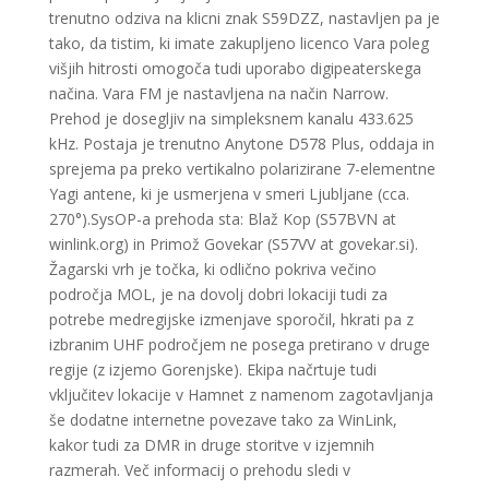
trenutno odziva na klicni znak S59DZZ, nastavljen pa je
tako, da tistim, ki imate zakupljeno licenco Vara poleg
višjih hitrosti omogoča tudi uporabo digipeaterskega
načina. Vara FM je nastavljena na način Narrow.
Prehod je dosegljiv na simpleksnem kanalu 433.625
kHz. Postaja je trenutno Anytone D578 Plus, oddaja in
sprejema pa preko vertikalno polarizirane 7-elementne
Yagi antene, ki je usmerjena v smeri Ljubljane (cca.
270°).SysOP-a prehoda sta: Blaž Kop (S57BVN at
winlink.org) in Primož Govekar (S57VV at govekar.si).
Žagarski vrh je točka, ki odlično pokriva večino
področja MOL, je na dovolj dobri lokaciji tudi za
potrebe medregijske izmenjave sporočil, hkrati pa z
izbranim UHF področjem ne posega pretirano v druge
regije (z izjemo Gorenjske). Ekipa načrtuje tudi
vključitev lokacije v Hamnet z namenom zagotavljanja
še dodatne internetne povezave tako za WinLink,
kakor tudi za DMR in druge storitve v izjemnih
razmerah. Več informacij o prehodu sledi v