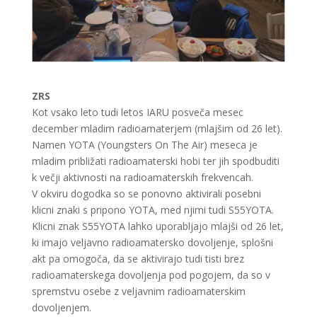
ZRS
Kot vsako leto tudi letos IARU posveča mesec
december mladim radioamaterjem (mlajšim od 26 let).
Namen YOTA (Youngsters On The Air) meseca je
mladim približati radioamaterski hobi ter jih spodbuditi
k večji aktivnosti na radioamaterskih frekvencah.
V okviru dogodka so se ponovno aktivirali posebni
klicni znaki s pripono YOTA, med njimi tudi S55YOTA.
Klicni znak S55YOTA lahko uporabljajo mlajši od 26 let,
ki imajo veljavno radioamatersko dovoljenje, splošni
akt pa omogoča, da se aktivirajo tudi tisti brez
radioamaterskega dovoljenja pod pogojem, da so v
spremstvu osebe z veljavnim radioamaterskim
dovoljenjem.