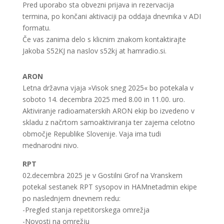
Pred uporabo sta obvezni prijava in rezervacija
termina, po končani aktivaciji pa oddaja dnevnika v ADI
formatu.
Če vas zanima delo s klicnim znakom kontaktirajte
Jakoba S52KJ na naslov s52kj at hamradio.si.
ARON
Letna državna vjaja »Visok sneg 2025« bo potekala v
soboto 14. decembra 2025 med 8.00 in 11.00. uro.
Aktiviranje radioamaterskih ARON ekip bo izvedeno v
skladu z načrtom samoaktiviranja ter zajema celotno
območje Republike Slovenije. Vaja ima tudi
mednarodni nivo.
RPT
02.decembra 2025 je v Gostilni Grof na Vranskem
potekal sestanek RPT sysopov in HAMnetadmin ekipe
po naslednjem dnevnem redu:
-Pregled stanja repetitorskega omrežja
-Novosti na omrežju