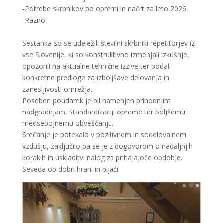
-Potrebe skrbnikov po opremi in načrt za leto 2026,
-Razno
Sestanka so se udeležili številni skrbniki repetitorjev iz
vse Slovenije, ki so konstruktivno izmenjali izkušnje,
opozorili na aktualne tehnične izzive ter podali
konkretne predloge za izboljšave delovanja in
zanesljivosti omrežja.
Poseben poudarek je bil namenjen prihodnjim
nadgradnjam, standardizaciji opreme ter boljšemu
medsebojnemu obveščanju.
Srečanje je potekalo v pozitivnem in sodelovalnem
vzdušju, zaključilo pa se je z dogovorom o nadaljnjih
korakih in uskladitvi nalog za prihajajoče obdobje.
Seveda ob dobri hrani in pijači.