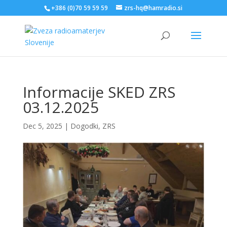
+386 (0)70 59 59 59
zrs-hq@hamradio.si
Informacije SKED ZRS
03.12.2025
Dec 5, 2025
|
Dogodki
,
ZRS